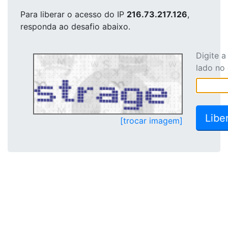
Para liberar o acesso
do IP
216.73.217.126
,
responda ao desafio abaixo.
Digite 
lado no
[trocar imagem]