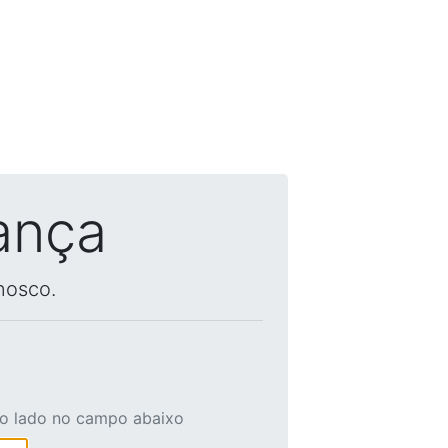
ança
nosco.
ao lado no campo abaixo