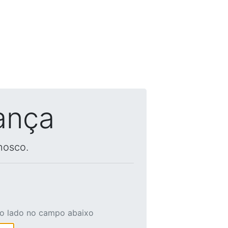
ança
nosco.
ao lado no campo abaixo