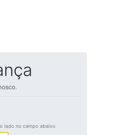
ança
nosco.
ao lado no campo abaixo