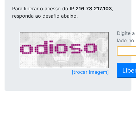
Para liberar o acesso
do IP
216.73.217.103
,
responda ao desafio abaixo.
Digite 
lado no
[trocar imagem]