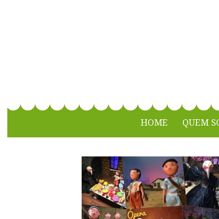
Stop Motion João e 
HOME
QUEM S